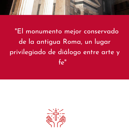
"El monumento mejor conservado
de la antigua Roma, un lugar
privilegiado de diálogo entre arte y
fe"