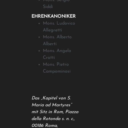
Mons. Sergio
Siddi
EHRENKANONIKER
Mons. Ludovico
Allegretti
Mons. Alberto
Alberti
Mons. Angelo
Crotti
Mons. Pietro
Campominosi
Das „Kapitel von S.
Maria ad Martyres“
mit Sitz in Rom, Piazza
della Rotonda s. n. c.,
00186 Roma,