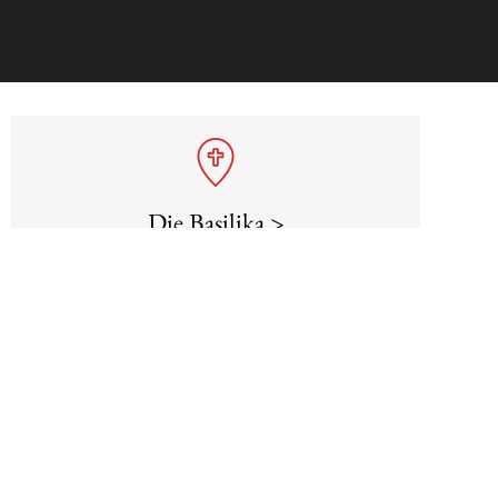
Die Basilika >
Geschichte der Basilika, Öffnungszeiten und
Liturgische Feierlichkeiten >