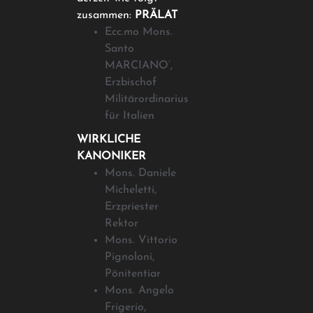
zusammen:
PRÄLAT
Ecc.mo Mons.
Santo
MARCIANO’,
Erzbischof
Militärordinarius
für Italien
WIRKLICHE
KANONIKER
Mons. Daniele
Micheletti,
Erzpriester
Rektor
Mons. Vittorio
Pignoloni,
Pönitentiar
Mons. Angelo
Frigerio,